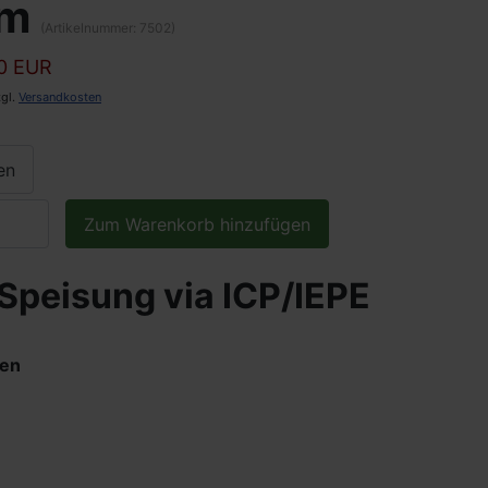
om
(Artikelnummer:
7502
)
0 EUR
zgl.
Versandkosten
en
 Speisung via ICP/IEPE
ren