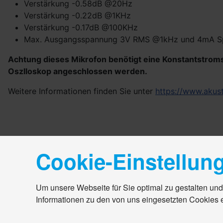
Verstärkung -0.58dB @20Hz
Verstärkung -0.22dB @1KHz
Verstärkung -0.17dB @100KHz
Max. Ausgangsspannung 3V RMS @1kHz und 4mA S
Achtung dieses Mikrofon benötigt eine Konstantstromsp
Oszlloskop angeschlossen werden.
Weitere Informationen finden Sie unter
https://www.akus
Cookie-Einstellun
Um unsere Webseite für Sie optimal zu gestalten und
Informationen zu den von uns eingesetzten Cookies 