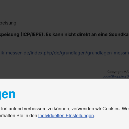
peisung
eisung (ICP/IEPE). Es kann nicht direkt an eine Soundka
tik-messen.de/index.php/de/grundlagen/grundlagen-messm
Copyright MA
JoomShopping D
gen
 fortlaufend verbessern zu können, verwenden wir Cookies. We
erhalten Sie in den
individuellen Einstellungen
.