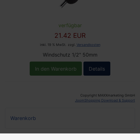
verfügbar
21.42 EUR
inkl. 19 % MwSt.
zzgl.
Versandkosten
Windschutz 1/2" 50mm
In den Warenkorb
Details
Copyright MAXXmarketing GmbH
JoomShopping Download & Support
Warenkorb