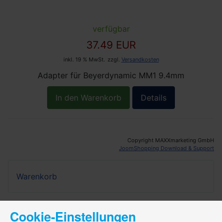
verfügbar
37.49 EUR
inkl. 19 % MwSt.
zzgl.
Versandkosten
Adapter für Beyerdynamic MM1 9.4mm
In den Warenkorb
Details
Copyright MAXXmarketing GmbH
JoomShopping Download & Support
Warenkorb
Cookie-Einstellungen