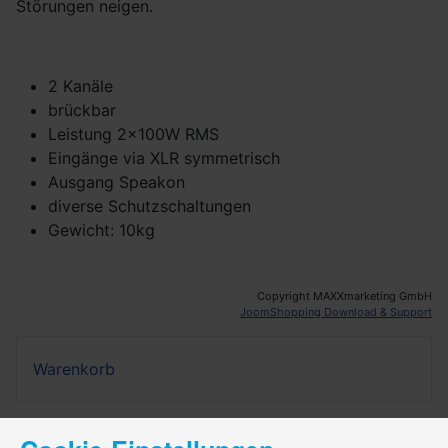
Störungen neigen.
2 Kanäle
brückbar
Leistung 2x100W RMS
Eingänge via XLR symmetrisch
Ausgang Speakon
diverse Schutzschaltungen
Gewicht: 10kg
Copyright MAXXmarketing GmbH
JoomShopping Download & Support
Warenkorb