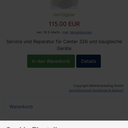
verfügbar
115.00 EUR
inkl. 19 % MwSt.
zzgl.
Versandkosten
Service und Reparatur für Center 326 und baugleiche
Geräte
In den Warenkorb
Details
Copyright MAXXmarketing GmbH
JoomShopping Download & Support
Warenkorb