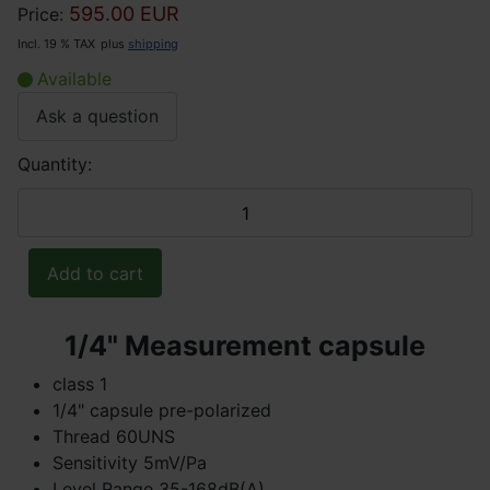
595.00 EUR
Price:
Incl. 19 % TAX
plus
shipping
Available
Ask a question
Quantity:
1/4" Measurement capsule
class 1
1/4" capsule pre-polarized
Thread 60UNS
Sensitivity 5mV/Pa
Level Range 35-168dB(A)